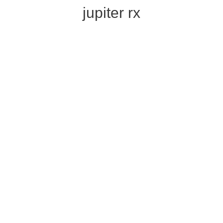
jupiter rx
PLANETAS DIRECTOS OCTUBRE
2021
19/10/2021
por
Cristina Ecija Muñoz
LOS PLANETAS QUE SE HAN PUESTO DIRECTOS
EN LAS DOS ÚLTIMAS SEMANAS… Este mes de