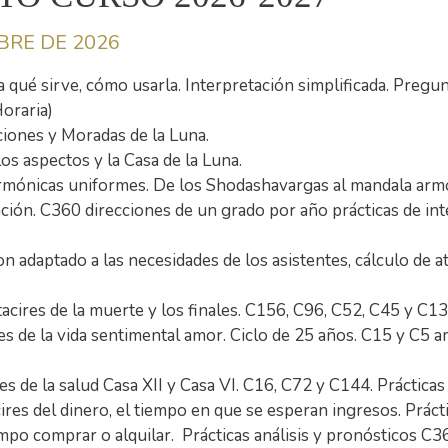
BRE DE 2026
a qué sirve, cómo usarla. Interpretación simplificada. Pregunt
oraria)
cciones y Moradas de la Luna.
los aspectos y la Casa de la Luna.
 armónicas uniformes. De los Shodashavargas al mandala armón
ción. C360 direcciones de un grado por año prácticas de int
adaptado a las necesidades de los asistentes, cálculo de ata
cires de la muerte y los finales. C156, C96, C52, C45 y C13. 
 de la vida sentimental amor. Ciclo de 25 años. C15 y C5 amo
s de la salud Casa XII y Casa VI. C16, C72 y C144. Prácticas
res del dinero, el tiempo en que se esperan ingresos. Prácti
empo comprar o alquilar. Prácticas análisis y pronósticos C3